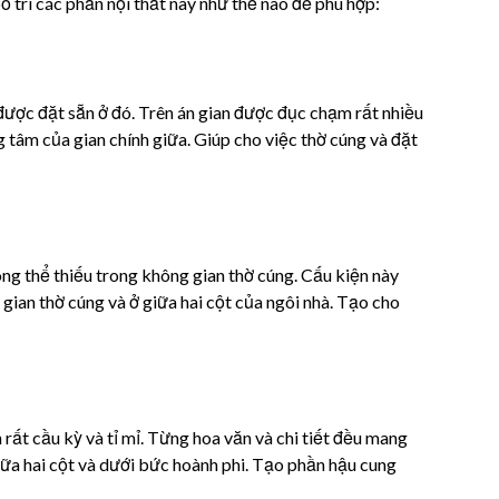
ố trí các phần nội thất này như thế nào để phù hợp:
được đặt sẵn ở đó. Trên án gian được đục chạm rất nhiều
g tâm của gian chính giữa. Giúp cho việc thờ cúng và đặt
ng thể thiếu trong không gian thờ cúng. Cấu kiện này
gian thờ cúng và ở giữa hai cột của ngôi nhà. Tạo cho
ất cầu kỳ và tỉ mỉ. Từng hoa văn và chi tiết đều mang
giữa hai cột và dưới bức hoành phi. Tạo phần hậu cung