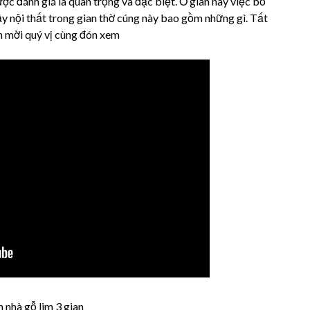
ược đánh giá là quan trọng và đặc biệt. Ở gian này việc bố
ậy nội thất trong gian thờ cúng này bao gồm những gì. Tất
in mời quý vị cùng đón xem
 nhà gỗ lim 3 gian