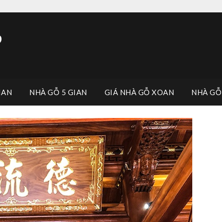
p
IAN
NHÀ GỖ 5 GIAN
GIÁ NHÀ GỖ XOAN
NHÀ GỖ