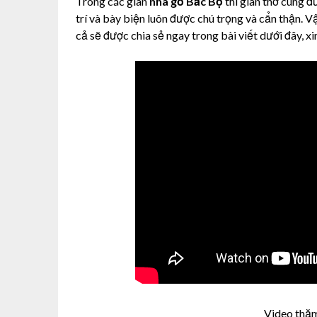
Trong các gian
nhà gỗ Bắc Bộ
thì gian thờ cúng đ
trí và bày biện luôn được chú trọng và cẩn thận. V
cả sẽ được chia sẻ ngay trong bài viết dưới đây, x
Video thăm