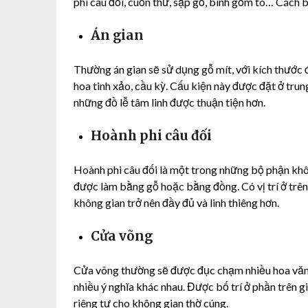
phi câu đối, cuốn thư, sập gỗ, bình gốm to… Cách b
Án gian
Thường án gian sẽ sử dụng gỗ mít, với kích thước 
hoa tinh xảo, cầu kỳ. Cấu kiện này được đặt ở trun
những đồ lễ tâm linh được thuận tiện hơn.
Hoành phi câu đối
Hoành phi câu đối là một trong những bộ phận khô
được làm bằng gỗ hoặc bằng đồng. Có vị trí ở trên 
không gian trở nên đầy đủ và linh thiêng hơn.
Cửa võng
Cửa võng thường sẽ được đục chạm nhiều hoa văn r
nhiều ý nghĩa khác nhau. Được bố trí ở phần trên 
riêng tư cho không gian thờ cúng.