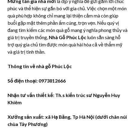
Mừng tân gia nhà mới
là dịp ý nghĩa để gửi gắm lời chúc
phúc và thể hiện sự gắn bó với gia chủ. Việc chọn một món
quà phù hợp không chỉ mang lại thiện cảm mà còn giúp
buổi gặp mặt thêm phần ấm cúng, trọn vẹn. Nếu quý vị
đang tìm kiếm các món quà gỗ mang ý nghĩa phong thủy và
giá trị truyền thống,
Nhà Gỗ Phúc Lộc
luôn sẵn sàng hỗ
trợ quý gia chủ tìm được món quà hài hòa cả về thẩm mỹ
và giá trị tinh thần.
Thông tin về nhà gỗ Phúc Lộc
Số điện thoại: 0973812666
Nhận tư vấn thiết kế: Th.s kiến trúc sư Nguyễn Huy
Khiêm
Xưởng sản xuất: xã Hạ Bằng, Tp Hà Nội (dưới chân núi
chùa Tây Phương)