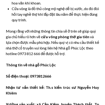
hoa văn khi khoan.
Cửa võng là đồ thủ công mỹ nghệ dễ bị xước, do đó đòi
hỏi tay nghề thợ khi lắp đặt lâu năm để thực hiện đúng
quy trình.
Mong rằng với những thông tin chia sẻ ở trên sẽ giúp quý
gia chủ hiểu rõ hơn về
cửa võng phòng thờ gia tiên
và
lựa chọn được mẫu phù hợp. Nếu quý vị có nhu cầu thiết kế
nhà thờ cổ truyền vui lòng liên hệ Nhà gỗ Phúc Lộc theo
hotline 0973 812 666 để được hỗ trợ.
Thông tin về nhà gỗ Phúc Lộc
Số điện thoại: 0973812666
Nhận tư vấn thiết kế: Th.s kiến trúc sư Nguyễn Huy
Khiêm
Xưởng sản xuất: xã Cần Kiệm, huyện Thạch thất, Tp